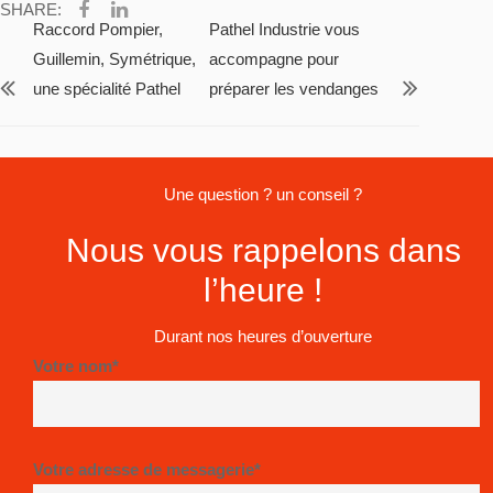
SHARE:
Raccord Pompier,
Pathel Industrie vous
Guillemin, Symétrique,
accompagne pour
une spécialité Pathel
préparer les vendanges
Une question ? un conseil ?
Nous vous rappelons dans
l’heure !
Durant nos heures d’ouverture
Votre nom*
Votre adresse de messagerie*