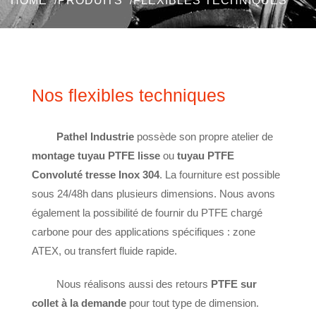
HOME
PRODUITS
FLEXIBLES TECHNIQUES
Nos flexibles techniques
Pathel Industrie
possède son propre atelier de
montage tuyau PTFE lisse
ou
tuyau PTFE
Convoluté tresse I
nox 304
. La fourniture est possible
sous 24/48h dans plusieurs dimensions.
Nous avons
é
galement la possibilité de fournir du
PTFE
chargé
c
arbone
pou
r des applications spécifiques :
zone
ATEX, ou transfert fluide rapide.
Nous réalisons aussi des retours
PTFE sur
collet à la demande
pour tout type de dimens
ion.