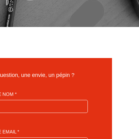
uestion, une envie, un pépin ?
 NOM *
 EMAIL *