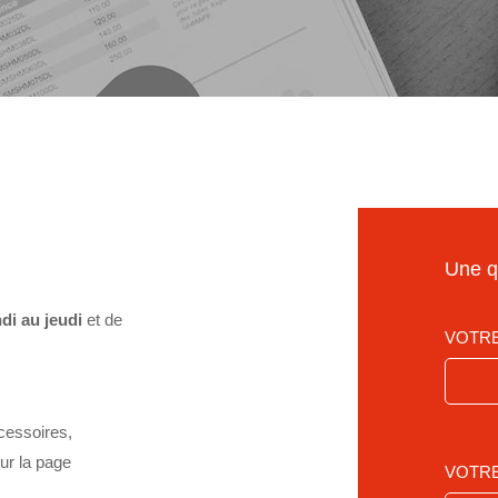
Une q
di au jeudi
et de
VOTRE
cessoires
,
ur la page
VOTRE