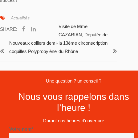
succès !
Actualités
Visite de Mme
SHARE:
CAZARIAN, Députée de
Nouveaux colliers demi-
la 13ème circonscription
coquilles Polypropylène
du Rhône
Une question ? un conseil ?
Nous vous rappelons dans
l’heure !
Durant nos heures d’ouverture
Votre nom*