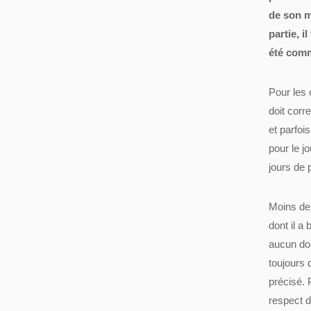
de son m
partie, i
été com
Pour les 
doit corr
et parfoi
pour le j
jours de 
Moins de 
dont il a
aucun dou
toujours 
précisé. 
respect d