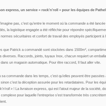
son express, un service « rock’n’roll » pour les équipes de Pathel
n’imagine pas, c’est qu’entre le moment où la commande a été lancée d
, la logistique engagée a été réfléchie pour répondre spécifiqueme
normes sécuritaires et confort de travail des employés participent à l
es que Patrick a commandé sont stockées dans 1500m², compartimen
ons diverses. Raccords, joints, tuyaux Inox, chacun requiert un emballa
 dans un magasin automatique. Pour être raccord, Il faut aller vite.
çu sa commande dans les temps, c’est qu’elles peuvent être passées a
 sinon c’est la déception assurée pour les retardataires. Pour les équ
k’n’roll »
! La livraison express, qui est l’atout majeur de la société, d
e complexe pour laquelle l’entreprise s’est transformée très concrèt
lient.