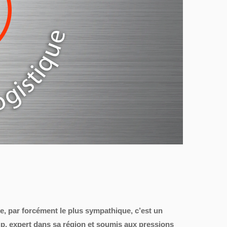
le, par forcément le plus sympathique, c’est un
up, expert dans sa région et soumis aux pressions