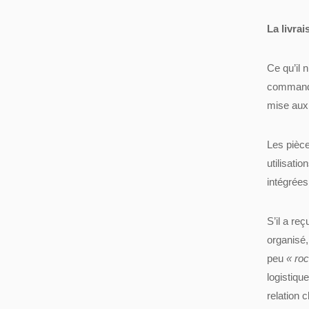
La livrai
Ce qu’il 
commandés
mise aux 
Les pièc
utilisati
intégrées
S’il a re
organisé,
peu
« roc
logistiqu
relation c