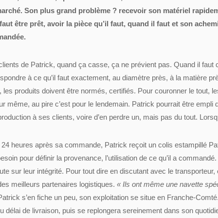
arché. Son plus grand problème ? recevoir son matériel rapidemen
l faut être prêt, avoir la pièce qu’il faut, quand il faut et son ac
mandée.
clients de Patrick, quand ça casse, ça ne prévient pas. Quand il faut ch
espondre à ce qu’il faut exactement, au diamètre près, à la matière p
s, les produits doivent être normés, certifiés. Pour couronner le tout, l
our même, au pire c’est pour le lendemain. Patrick pourrait être empli 
production à ses clients, voire d’en perdre un, mais pas du tout. Lorsqu
24 heures après sa commande, Patrick reçoit un colis estampillé Pathel
 besoin pour définir la provenance, l’utilisation de ce qu’il a commandé
te sur leur intégrité. Pour tout dire en discutant avec le transporteur,
des meilleurs partenaires logistiques.
« Ils ont même une navette spéc
Patrick s’en fiche un peu, son exploitation se situe en Franche-Comté. P
u délai de livraison, puis se replongera sereinement dans son quotid