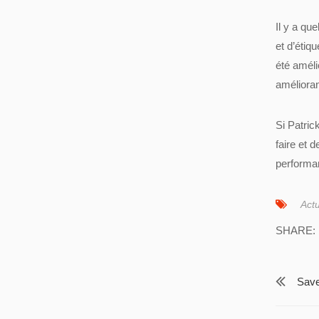
Il y a qu
et d’étiq
été améli
améliorant
Si Patric
faire et 
performan
Actu
SHARE:
Save