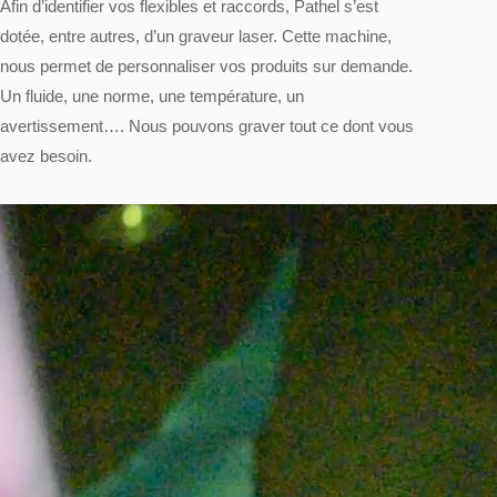
Afin d’identifier vos
flexibles
et
raccords
, Pathel s’est
dotée, entre autres, d’un graveur laser. Cette machine,
nous permet de personnaliser vos produits sur demande.
Un fluide, une norme, une température, un
avertissement…. Nous pouvons graver tout ce dont vous
avez besoin.