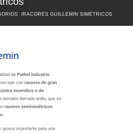
tricos
SORIOS
RACORES GUILLEMIN SIMÉTRICOS
lemin
alidad de
Pathel Industrie
.
 mercado con
racores de gran
contra incendios o de
e también llamado anillo, que se
dos
racores semisimétricos
ne.
 grosor importante para una