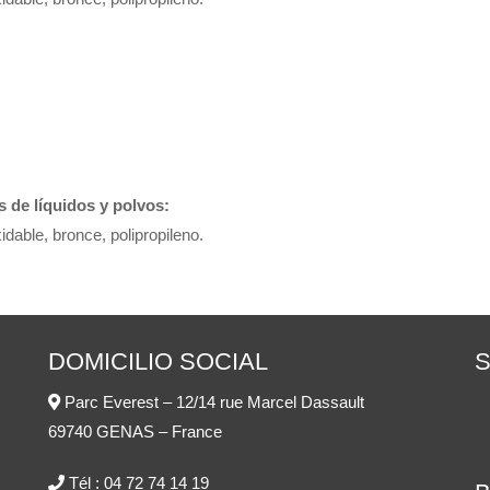
s de líquidos y polvos:
dable, bronce, polipropileno.
DOMICILIO SOCIAL
Parc Everest – 12/14 rue Marcel Dassault
69740 GENAS – France
Tél :
04 72 74 14 19