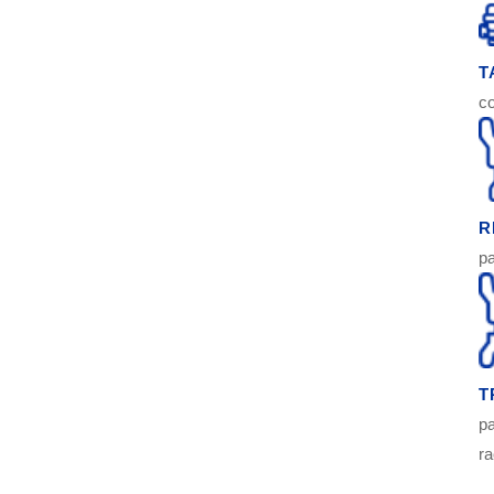
T
co
R
pa
T
pa
ra