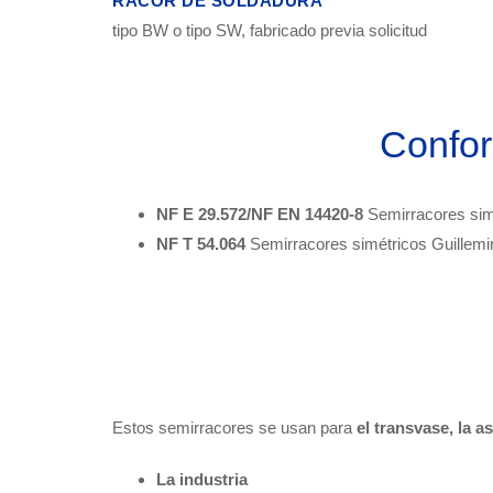
RACOR DE SOLDADURA
tipo BW o tipo SW, fabricado previa solicitud
Confor
NF E 29.572/NF EN 14420-8
Semirracores simé
NF T 54.064
Semirracores simétricos Guillemin
Estos semirracores se usan para
el transvase, la a
La industria